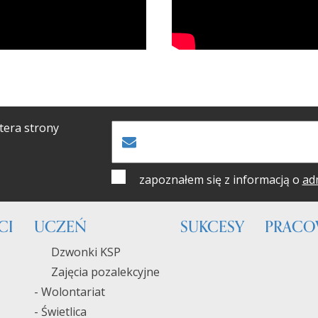
tera strony
zapoznałem się z informacją o
ad
CI
UCZEŃ
SUKCESY
PRACO
Dzwonki KSP
Zajęcia pozalekcyjne
- Wolontariat
- Świetlica