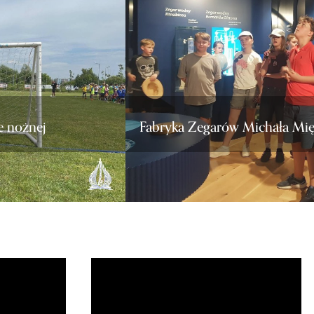
e nożnej
Fabryka Zegarów Michała Mi