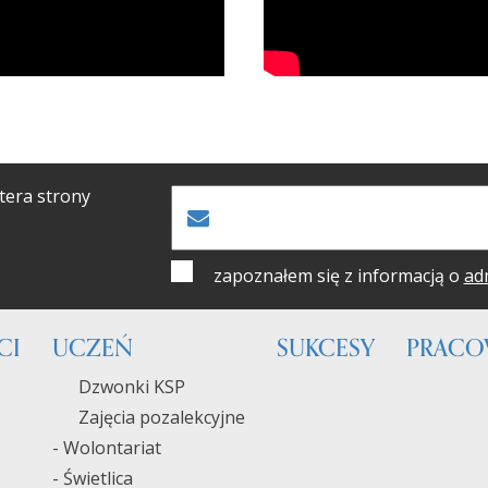
tera strony
zapoznałem się z informacją o
ad
CI
UCZEŃ
SUKCESY
PRACO
Dzwonki KSP
Zajęcia pozalekcyjne
- Wolontariat
- Świetlica