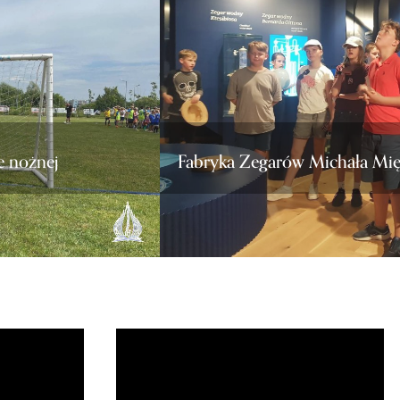
e nożnej
Fabryka Zegarów Michała Mi