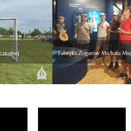
e nożnej
Fabryka Zegarów Michała Mi