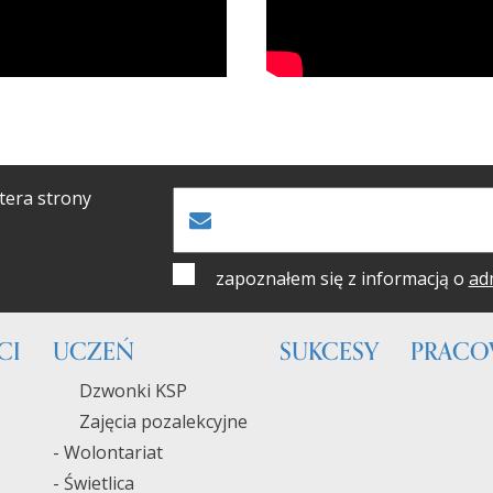
tera strony
zapoznałem się z informacją o
ad
CI
UCZEŃ
SUKCESY
PRACO
Dzwonki KSP
Zajęcia pozalekcyjne
- Wolontariat
- Świetlica