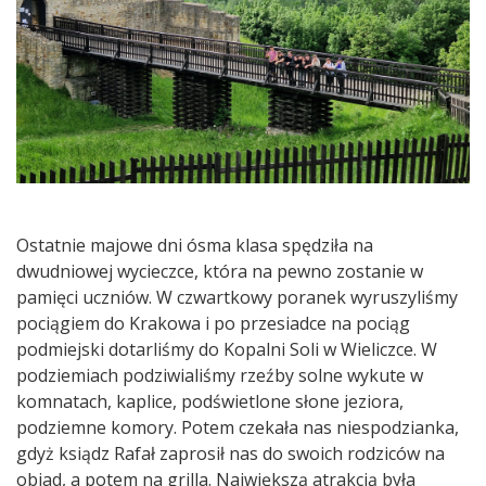
Ostatnie majowe dni ósma klasa spędziła na
dwudniowej wycieczce, która na pewno zostanie w
pamięci uczniów. W czwartkowy poranek wyruszyliśmy
pociągiem do Krakowa i po przesiadce na pociąg
podmiejski dotarliśmy do Kopalni Soli w Wieliczce. W
podziemiach podziwialiśmy rzeźby solne wykute w
komnatach, kaplice, podświetlone słone jeziora,
podziemne komory. Potem czekała nas niespodzianka,
gdyż ksiądz Rafał zaprosił nas do swoich rodziców na
obiad, a potem na grilla. Największą atrakcją była