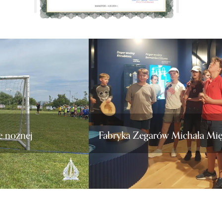
e nożnej
Fabryka Zegarów Michała Mi