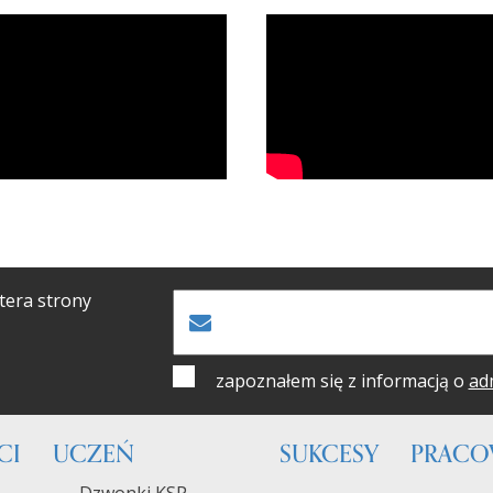
tera strony
zapoznałem się z informacją o
ad
CI
UCZEŃ
SUKCESY
PRACO
Dzwonki KSP